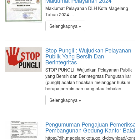
Maklumat Pelayanan 2024
Maklumat Pelayanan DLH Kota Magelang
Tahun 2024 ...
Selengkapnya »
Stop Pungli : Wujudkan Pelayanan
Publik Yang Bersih Dan
Berintegritas
STOP PUNGLI: Wujudkan Pelayanan Publik
yang Bersih dan Berintegritas Pungutan liar
(pungli) adalah tindakan melanggar hukum
berupa permintaan uang atau imbalan ...
Selengkapnya »
Pengumuman Pengajuan Pemeriksaan
Pembangunan Gedung Kantor Balai 
https://dlh.magelangkota.go.id/download/ko