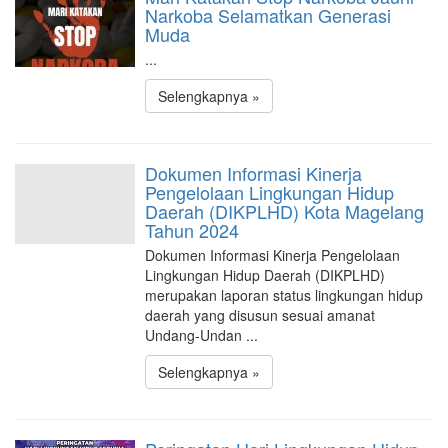
Narkoba Selamatkan Generasi
Muda
...
Selengkapnya »
Dokumen Informasi Kinerja
Pengelolaan Lingkungan Hidup
Daerah (DIKPLHD) Kota Magelang
Tahun 2024
Dokumen Informasi Kinerja Pengelolaan
Lingkungan Hidup Daerah (DIKPLHD)
merupakan laporan status lingkungan hidup
daerah yang disusun sesuai amanat
Undang-Undan ...
Selengkapnya »