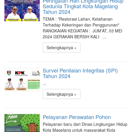
Peringatan Hari Lingkungan Hidup
Sedunia Tingkat Kota Magelang
Tahun 2024
TEMA : "Restorasi Lahan, Ketahanan
Terhadap Kekeringan dan Penggurunan"
RANGKAIAN KEGIATAN : JUM'AT, 03 MEI
2024 GERAKAN BERSIH KALI ...
Selengkapnya »
Survei Penilaian Integritas (SPI)
Tahun 2024
...
Selengkapnya »
Pelayanan Perawatan Pohon
Pelayanan baru dari Dinas Lingkungan Hidup
Kota Magelang untuk masyarakat Kota