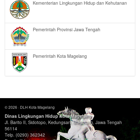
Kementerian Lingkungan Hidup dan Kehutanan
Pemerintah Provinsi Jawa Tengah
Pemerintah Kota Magelang
© 2026 · DLH Kota Magelang
Dinas Lingkungan Hidup Kota Magelang
Jl. Barito II, Sidotopo, Kedungsari, Magelang, Jawa Tengah
56114
Telp. (0293) 362342