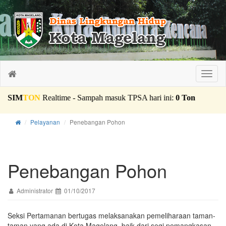
Toggl
naviga
Pelayanan
Penebangan Pohon
Penebangan Pohon
Administrator
01/10/2017
Seksi Pertamanan bertugas melaksanakan pemeliharaan taman-
taman yang ada di Kota Magelang, baik dari segi pemangkasan,