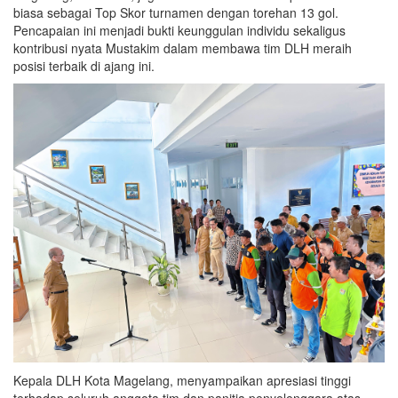
biasa sebagai Top Skor turnamen dengan torehan 13 gol.
Pencapaian ini menjadi bukti keunggulan individu sekaligus
kontribusi nyata Mustakim dalam membawa tim DLH meraih
posisi terbaik di ajang ini.
Kepala DLH Kota Magelang, menyampaikan apresiasi tinggi
terhadap seluruh anggota tim dan panitia penyelenggara atas