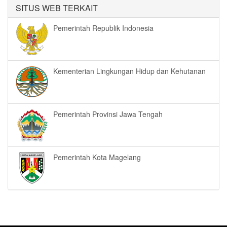
SITUS WEB TERKAIT
Pemerintah Republik Indonesia
Kementerian Lingkungan Hidup dan Kehutanan
Pemerintah Provinsi Jawa Tengah
Pemerintah Kota Magelang