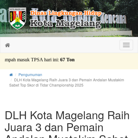
Toggl
naviga
Pengumuman
DLH Kota Magelang Raih Juara 3 dan Pemain Andalan Mustakim
Sabet Top Skor di Tidar Championship 2025
DLH Kota Magelang Raih
Juara 3 dan Pemain