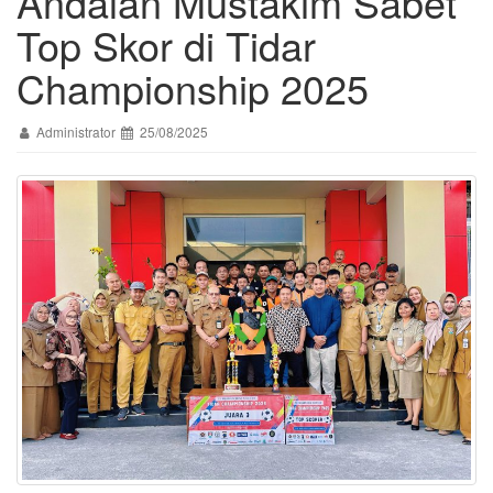
Andalan Mustakim Sabet
Top Skor di Tidar
Championship 2025
Administrator
25/08/2025