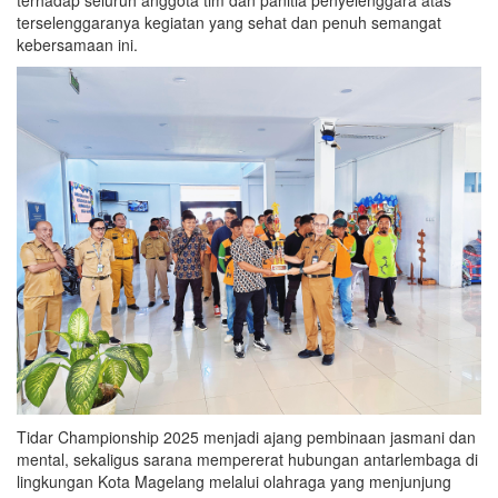
terselenggaranya kegiatan yang sehat dan penuh semangat
kebersamaan ini.
Tidar Championship 2025 menjadi ajang pembinaan jasmani dan
mental, sekaligus sarana mempererat hubungan antarlembaga di
lingkungan Kota Magelang melalui olahraga yang menjunjung